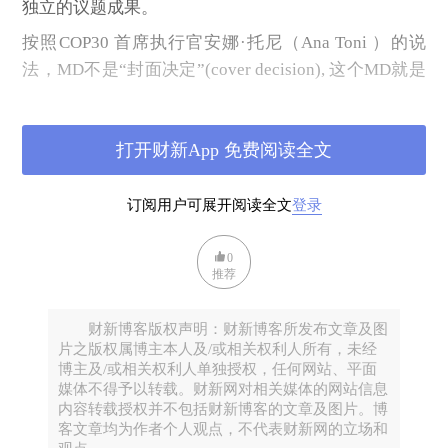
独立的议题成果。
按照COP30 首席执行官安娜·托尼（Ana Toni ）的说
法，MD不是“封面决定”(cover decision), 这个MD就是
四大议题，经过充分协商，范围非常清晰。
加班加点
打开财新App 免费阅读全文
主席团制定了雄心勃勃的时间表：如对话地球COP30
第六天观察中提到的，仍然在持续的技术性磋商将在
订阅用户可展开阅读全文
登录
周二（即当地时间11月18日）结束，核心工作在周三
结束，周五大会按期结束，在工作进程上为未来气候
0
谈判留下贝伦遗产。确实，COP30其实还有一个“隐
推荐
形”任务要完成，就是开展如何提高气候磋商效率的讨
论。虽然在谈判中着墨不多，主席团用实际行动来提
财新博客版权声明：财新博客所发布文章及图
片之版权属博主本人及/或相关权利人所有，未经
高效率，值得赞赏。
博主及/或相关权利人单独授权，任何网站、平面
为履行这个时间表，大会主席要求缔约方即刻进入“特
媒体不得予以转载。财新网对相关媒体的网站信息
内容转载授权并不包括财新博客的文章及图片。博
设工作组”模式(task-force mode)，加班甚至连轴转可
客文章均为作者个人观点，不代表财新网的立场和
能必不可少，会场已经准备好加班餐。面对记者的疑