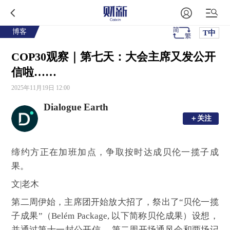
博客
T中
COP30观察｜第七天：大会主席又发公开
信啦……
2025年11月19日 12:00
Dialogue Earth
＋关注
＋关注
缔约方正在加班加点，争取按时达成贝伦一揽子成
果。
文|老木
第二周伊始，主席团开始放大招了，祭出了“贝伦一揽
子成果”（Belém Package, 以下简称贝伦成果）设想，
并通过第十一封公开信 、第二周开场通风会和两场记