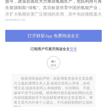
如今，政策层面在大力推动氢能生产，包括利用可再
生能源制取“绿氢”。其目标是培育中国的氢能产业，
并扩大氢能在更广泛领域的应用，其中包括规模庞大
的钢铁行业。
今年3月，工业和信息化部、财政部、国家发展改革委
三部委联合发布《关于开展氢能综合应用试点工作的
打开财新App 免费阅读全文
通知》。
全新的试点方案
提出，对五个城市群在氢能
领域的探索与目标完成情况给予奖励。试点的一项
重
订阅用户可展开阅读全文
登录
点
便是鼓励利用低碳氢能，“推动钢铁行业的低碳转
型”。
0
推荐
绿氢被视为降低钢铁行业排放的
关键性原料
，可作为
铁矿石冶炼过程中的低碳燃料，而传统炼钢依赖燃煤
财新博客版权声明：财新博客所发布文章及图
高炉或天然气。然而，无论是在中国还是全球范围
片之版权属博主本人及/或相关权利人所有，未经
博主及/或相关权利人单独授权，任何网站、平面
内，目前能够以这种方式实现氢能商业化规模生产的
媒体不得予以转载。财新网对相关媒体的网站信息
十分有限。
内容转载授权并不包括财新博客的文章及图片。博
客文章均为作者个人观点，不代表财新网的立场和
这一试点方案紧随“十五五”规划纲要发布。作为中国