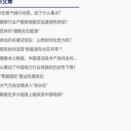
新文章
26伦敦气候行动周，划了什么重点？
钢铁行业产能新规能否加速绿色转型？
还休的“摆脱化石能源”
退出的关键试验区：山西如何化危为机？
居民如何运营“新能源车社区共享”？
欧盟强推本土制造，中国清洁技术产品何去何从？
么推动了中国电力行业排放的历史性下降？
“零碳园区”建设热潮背后
大气污染治理进入“深水区”
智能在多大程度上能改变中国电网？