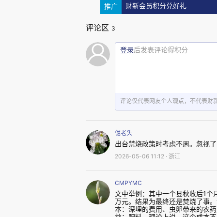
一个原因是秸秆的产生量随着
推广
财新会员积分兑好礼
械化程度提高，农村牲畜减少，
评论区
3
也逐渐过渡到用煤制品和家用电
登录
后发表评论得积分
和运输费用，而农村青壮年劳动
农忙时节，无力再好好收集和处理
焚烧秸秆一般发生在夏收和秋收
评论仅代表网友个人观点，不代表财
晒、筛选、打包、贮藏外，在
一
包括清理秸秆、平整土地、翻土
倔老头
出台禁烧政策时考虑不周。忽视了
问题，例如下雨，都可能耽误农
2026-05-06 11:12 · 浙江
秆就地烧掉则是简单、省力、不耽
CMPYMC
文中举例：其中一个县秋收后1个
这意味着，随着农业机械化发
万元。结果为最终还是焚烧了事。
本：深埋的费用、虫卵带来的农药
成了一种“新”的废弃物，烧掉是理
益：肥料。理论上说，这个成本不