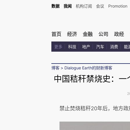
数据
我闻
机构订阅
会议
Promotion
首页
经济
金融
公司
政经
更多
科技
地产
汽车
消费
能
博客
>
Dialogue Earth的财新博客
中国秸秆禁烧史：一
2
禁止焚烧秸秆20年后，地方