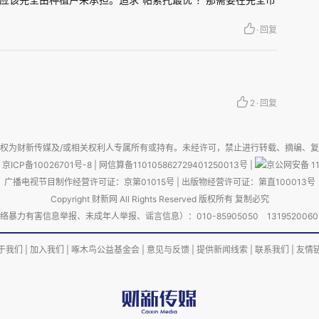
·
回复
保之名
个解决方案，但是对于环境则成为一个问题。焚烧
健康问题，影响交通，破坏土壤结构，影响人居环
2
·
回复
权为财新传媒及/或相关权利人专属所有或持有。未经许可，禁止进行转载、摘编、
中国2015年到2020年156个城市的数据，结果显
京ICP备10026701号-8
|
网信算备110105862729401250013号
|
京公网安备 11
的日浓度显著升高。直到2025年6月，一直严防
广播电视节目制作经营许可证：京第01015号
|
出版物经营许可证：第直100013号
Copyright 财新网 All Rights Reserved 版权所有 复制必究
焚烧带来
空气污染
。
害信息举报、未成年人举报、谣言信息）：010-85905050 13195200605 举报邮
肺的影响不言而喻，而烟雾中的苯并芘、二噁英等
于我们
|
加入我们
|
啄木鸟公益基金会
|
意见与反馈
|
提供新闻线索
|
联系我们
|
友情
险。2020年发表的一个
研究
发现，一个县城中心
10个，将导致该县城月空气污染（PM2.5）水平