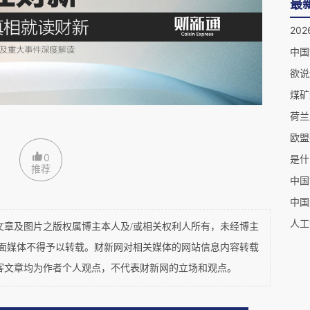
社会关切的智慧。20多年秸秆禁烧政策的出台、
最
杂性的一个样本。
20
中国
的秸秆的一生
欲说
薯类、油料、棉花、甘蔗和其他杂粮等农作物秸
煤矿
荷兰
来的生产习惯。准确地说，是自古以来就不露天焚
0
是什
推荐
中国
资源
被充分利用：农村大量牲畜的
饲料
；家庭做饭
中国
是沤肥的一部分。
更高级的利用
还包括制造屋顶、
人工
及图片之版权属博主本人及/或相关权利人所有，未经博主
作
秸秆画
等工艺品。
平面媒体不得予以转载。财新网对相关媒体的网站信息内容转载
客文章均为作者个人观点，不代表财新网的立场和观点。
国农村地区出现大量露天焚烧秸秆的情况。