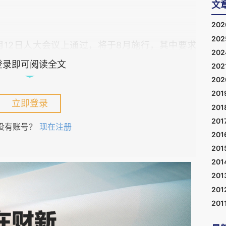
文
20
20
月12日人大会议上通过，将于8月施行，其中要求
20
。有
专家
说，这是要从维护空气质量的单一目标，
登录即可阅读全文
202
的平衡。听锣鼓要听音。也就是说，以前秸秆禁烧
20
201
代价的。
立即登录
201
201
没有账号？
现在注册
超过20年，耗费大量人力、补贴等资源，禁绝了
201
有火光冒出。近两年，一些地区却又在悄悄允许有
201
201
201
201
慎放开的决策过程，反映了中国社会和经济结构、
201
罚措施、环境保护和经济理性选择之间的矛盾和变