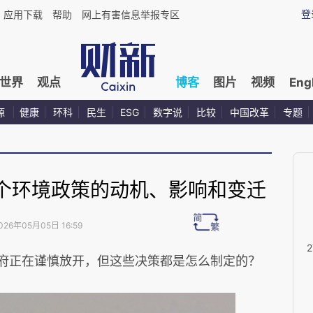
登
应用下载
帮助
网上有害信息举报专区
世界
观点
博客
图片
视频
Eng
源
健康
环科
民生
ESG
数字说
比较
中国改革
专题
个环境政策的动机、影响和变迁
026年05月05日 16:59
政府正在谨慎放开，但这些决策都是怎么制定的？