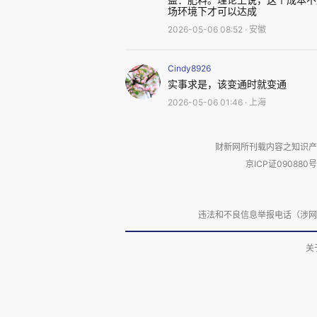
场环境下才可以达成
2026-05-06 08:52 · 安徽
秸秆禁烧1999：以环
季节性焚烧秸秆对于农民是一
Cindy8926
可能引发火灾，污染空气且带来
实事求是，该变通时就变通
2026-05-06 01:46 · 上海
境等等。
财新网所刊载内容之知识产
2025年发表的一项
研究
收集了
京ICP证090880号
示秸秆焚烧发生3天内，大气污染物
死守的京津冀中部地区还因为秸秆
违法和不良信息举报电话（涉网络暴力有
燃烧对于眼睛、呼吸道乃至于
关
物质更会带来心血管疾病和致癌风
50公里范围内的秸秆焚烧点每增加
增加7.62%，死亡率增加1.56%。