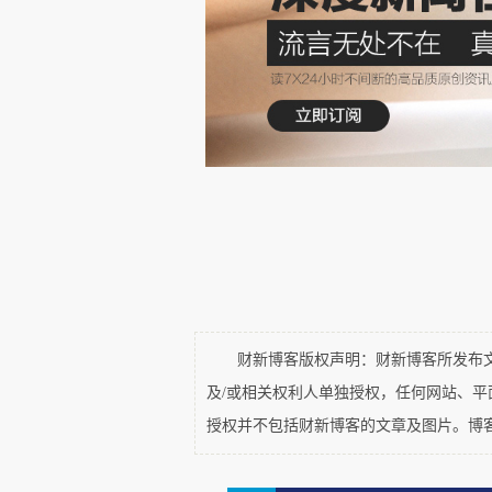
化，也考验着政策制定者如何面对
实施和调整，就是中国环境治理复
从资源到废物：被嫌弃
秸秆
系指小麦、水稻、玉米、
秆。
露天焚烧秸秆
不是
中国几千年
烧，而是作为宝贵的
生产和生活
和取暖的
燃料
；燃烧后的
草木灰
财新博客版权声明：财新博客所发布文章
泥砖，编制扫帚、坐垫等，甚至制
及/或相关权利人单独授权，任何网站、
授权并不包括财新博客的文章及图片。博
大概
上个世纪90年代开始
，中