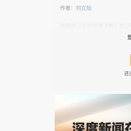
作者：
刘立灿
中国的
《生态环境法典》
在3
“科学精准”组织和管理秸秆焚烧
转向环境保护和农民生计、生产
的政策以环保为目标，其实有民生
还
中国禁止焚烧秸秆的政策执行
大部分焚烧，但是每年各地还是
条件焚烧。
这种想简单禁止却又不得不谨
技术可及和适用、配套激励和惩