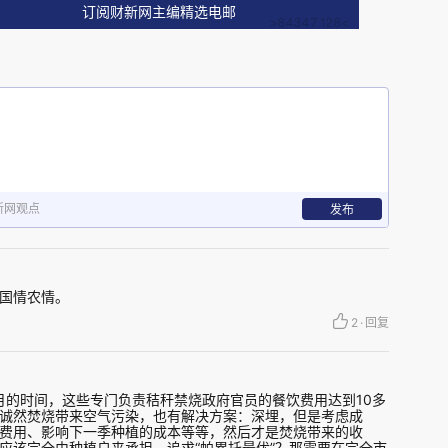
粮食产量不断增加，而需求却在大量减少：农业机
订阅财新网主编精选电邮
不再需要这么多秸秆作为饲料；而家庭做饭和取暖
器。还有，把秸秆运出田要花费相当的人力、时间
力大量进城务工，留守田间的多是上年纪的老人。
秸秆了。
之后，大概是5-6月和9-11月。收割后除了晾
新网观点
发布
周到二周
的时间内，农民还需要把田地整理干净，
、打药、施肥、灌溉，到播种。任何一个环节出了
国情农情。
时。而秸秆清理是其中一个费时费力的工作，把秸
2
·
回复
误时间的方法。
月的时间，这些专门负责秸秆禁烧政府官员的餐饮费用达到10多
展、农村能源结构和人口结构变化，秸秆从资源变
诚然焚烧带来空气污染，也有解决方案：深埋，但是考虑成
费用、影响下一季种植的成本等等，然后才是焚烧带来的收
性选择。
应该完全由种植户来承担。追求“帕累托最优”？那需要在完全市